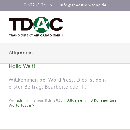
Zum
01522 18 24 565
|
info@spedition-tdac.de
Inhalt
springen
Allgemein
Hallo Welt!
Willkommen bei WordPress. Dies ist dein
erster Beitrag. Bearbeite oder [...]
Von
admin
|
Januar 11th, 2023
|
Allgemein
|
0 Kommentare
Weiterlesen